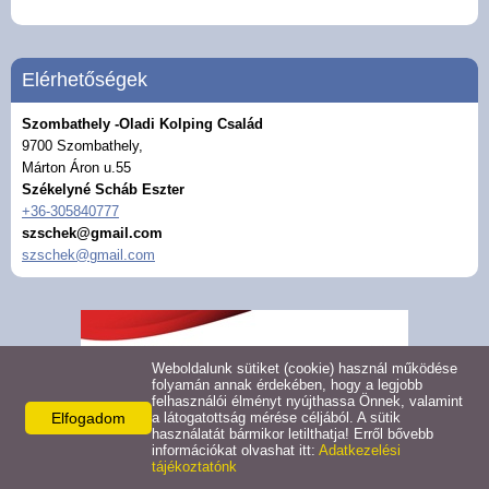
Elérhetőségek
Szombathely -Oladi Kolping Család
9700 Szombathely,
Márton Áron u.55
Székelyné Scháb Eszter
+36-305840777
szschek@gmail.com
szschek@gmail.com
Weboldalunk sütiket (cookie) használ működése
folyamán annak érdekében, hogy a legjobb
felhasználói élményt nyújthassa Önnek, valamint
Elfogadom
a látogatottság mérése céljából. A sütik
használatát bármikor letilthatja! Erről bővebb
információkat olvashat itt:
Adatkezelési
tájékoztatónk