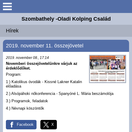
Keresés
Szombathely -Oladi Kolping Család
Bemutatkozás
Hírek
Elérhetőségek
2019. november 11. összejövetel
Adolf Kolpingról
2019. november 08., 17:14
Novemberi összejövetelünkre várjuk az
érdeklődőket.
Hírek
Program:
1.) Katolikus óvodák - Kissné Lakner Katalin
előadása
Fontos információk
2.) Alsópáhoki nőkonferencia - Spanyóné L. Mária beszámolója
3.) Programok, feladatok
Galéria
4.) Névnapi köszöntők
Facebook
X