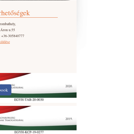
rhetőségek
zombathely,
 Áron u.55
n: +36-305840777
küldése
book