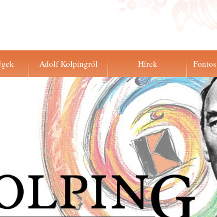
égek
Adolf Kolpingról
Hírek
Fontos