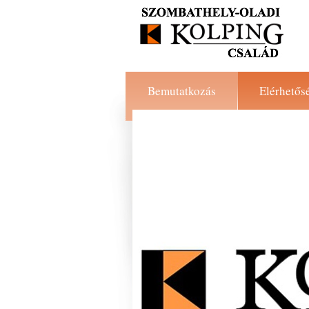
Bemutatkozás
Elérhetős