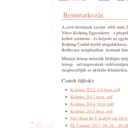
Bemutatkozás
A civil törvények szerint több mint
Város Kolping Egyesületet a püspök
kellett szüntetni - és helyette az egy
Kolping Család került megalakításra
Batthyány templomban hoztunk létre
Minden hónap második hétfőjén tartju
hónap névnaposainak védőszentjeirő
megbeszéljük az aktuális feladatokat
Csatolt fájl(ok):
Kolping 2012. évi besz..pdf
Kolping 2013 besz..pdf
Kolping 2014. besz..pdf
Kolping 2015.besz..pdf
Szh.Oladi KCS Szabályzat 2016
EL Caminó 2017. 08.28. - 09.2