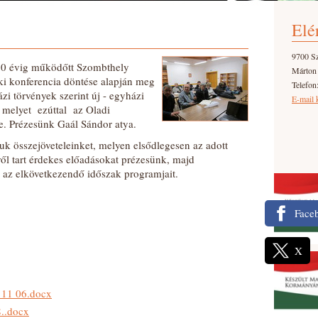
Elé
9700 S
 20 évig működőtt Szombthely
Márton
i konferencia döntése alapján meg
Telefo
házi törvények szerint új - egyházi
E-mail 
, melyet ezúttal az Oladi
. Prézesünk Gaál Sándor atya.
k összejöveteleinket, melyen elsődlegesen az adott
l tart érdekes előadásokat prézesünk, majd
, az elkövetkezendő időszak programjait.
Face
X
 11 06.docx
8..docx