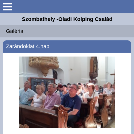
Keresés
Szombathely -Oladi Kolping Család
Bemutatkozás
Galéria
Elérhetőségek
Zarándoklat 4.nap
Adolf Kolpingról
Hírek
Fontos információk
Galéria